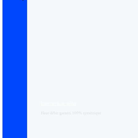
Internet haut débit
Haut débit garanti 100% symétrique