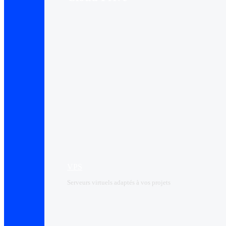
VPS
Serveurs virtuels adaptés à vos projets