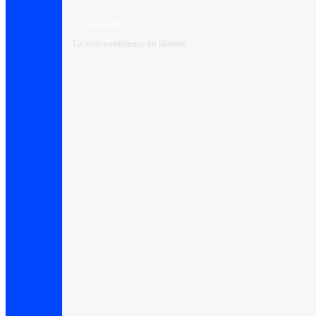
V-ROOM
La visioconférence en illimité