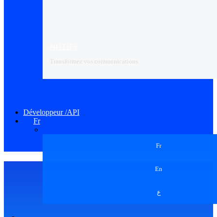
NOTIF+
Transformez vos communications
Développeur /API
Fr
Fr
En
ع