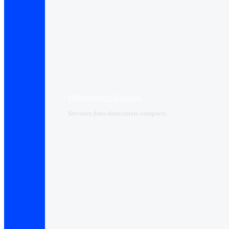
Hébergement Housing​
Serveurs dans datacenters compacts.