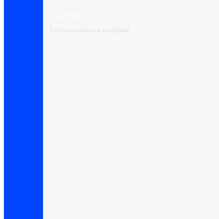
V-ROOM
La visioconférence en illimité