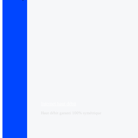
Internet haut débit
Haut débit garanti 100% symétrique