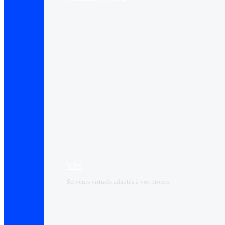
VPS
Serveurs virtuels adaptés à vos projets