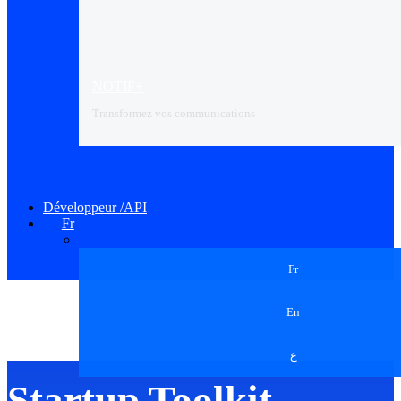
NOTIF+
Transformez vos communications
Développeur /API
Fr
Fr
En
ع
Startup Toolkit