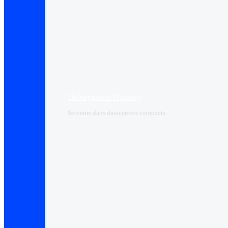
Hébergement Housing​
Serveurs dans datacenters compacts.