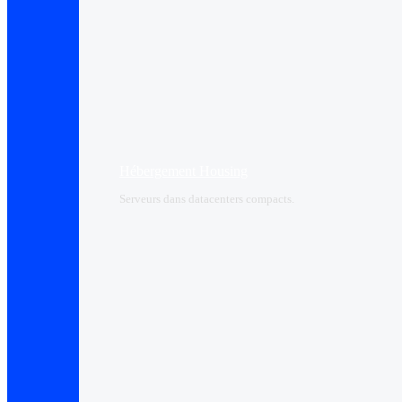
Hébergement Housing​
Serveurs dans datacenters compacts.