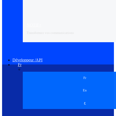
NOTIF+
Transformez vos communications
Développeur /API
Fr
Fr
En
ع