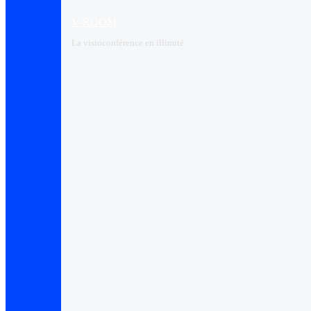
V-ROOM
La visioconférence en illimité