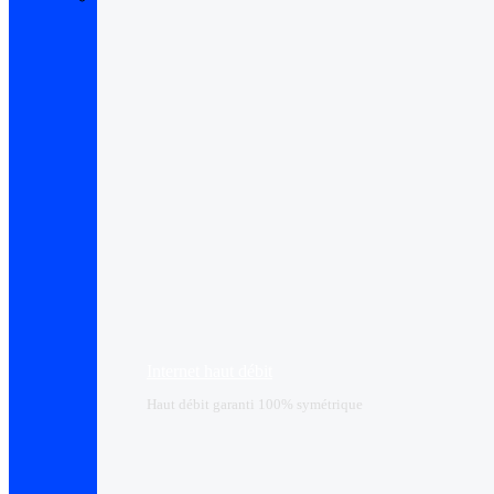
Internet haut débit
Haut débit garanti 100% symétrique