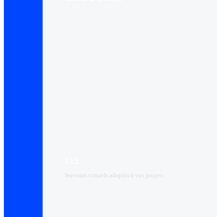
VPS
Serveurs virtuels adaptés à vos projets