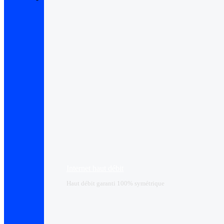
Internet haut débit
Haut débit garanti 100% symétrique