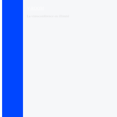
V-ROOM
La visioconférence en illimité