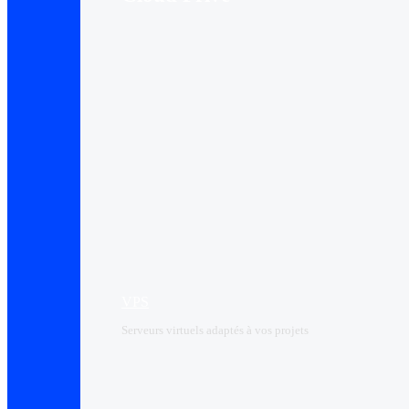
VPS
Serveurs virtuels adaptés à vos projets