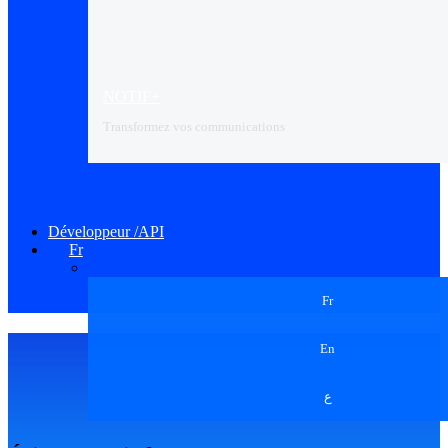
NOTIF+
Transformez vos communications
Développeur /API
Fr
Fr
En
ع