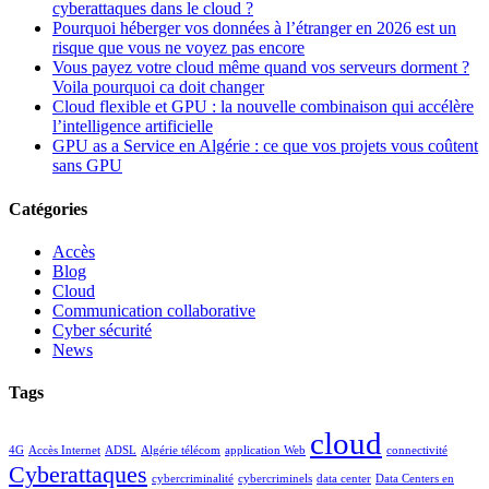
cyberattaques dans le cloud ?
Pourquoi héberger vos données à l’étranger en 2026 est un
risque que vous ne voyez pas encore
Vous payez votre cloud même quand vos serveurs dorment ?
Voila pourquoi ca doit changer
Cloud flexible et GPU : la nouvelle combinaison qui accélère
l’intelligence artificielle
GPU as a Service en Algérie : ce que vos projets vous coûtent
sans GPU
Catégories
Accès
Blog
Cloud
Communication collaborative
Cyber sécurité
News
Tags
cloud
4G
Accès Internet
ADSL
Algérie télécom
application Web
connectivité
Cyberattaques
cybercriminalité
cybercriminels
data center
Data Centers en