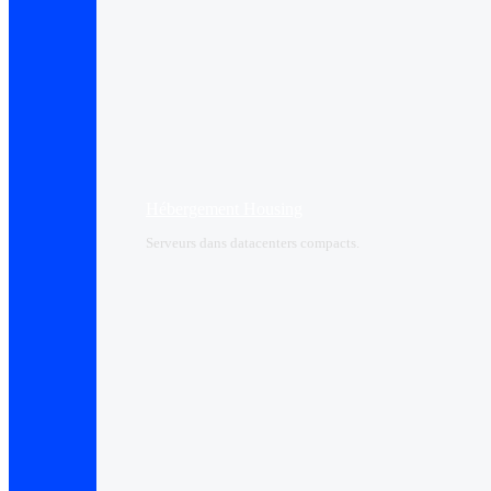
Hébergement Housing​
Serveurs dans datacenters compacts.