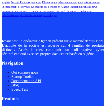
Algérie
Disaster Recovery
endpoint
Fibre optique
hébergement web
ibox
infrastructures
l'hébergement de serveurs
La sécurité des données en Algérie
logiciel malveillant
news
partenariat
ransomware
refonte d’un site internet
stockage de données
systèmes de
refroidissement
sécurité des données
technologies
Icosnet est un opérateur Algérien présent sur le marché depuis 1999.
L’activité de la société est répartie sur 4 familles de produits
distincte, Accès internet, communication collaborative, cyber
sécurité et cloud avec ses propres data center basés en Algérie.
Navigation
Qui sommes nous
Startup Toolkit
Documentation API
Blog
Speed Test
Produits