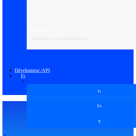
NOTIF+
Transformez vos communications
Développeur /API
Fr
Fr
En
ع