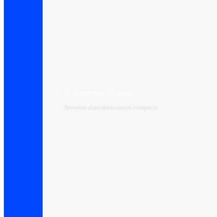
Hébergement Housing​
Serveurs dans datacenters compacts.