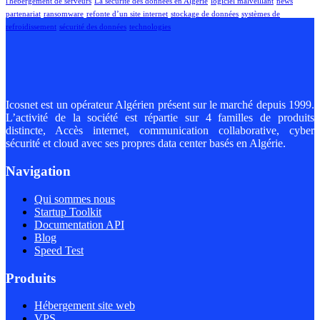
l'hébergement de serveurs
La sécurité des données en Algérie
logiciel malveillant
news
partenariat
ransomware
refonte d’un site internet
stockage de données
systèmes de
refroidissement
sécurité des données
technologies
Icosnet est un opérateur Algérien présent sur le marché depuis 1999.
L’activité de la société est répartie sur 4 familles de produits
distincte, Accès internet, communication collaborative, cyber
sécurité et cloud avec ses propres data center basés en Algérie.
Navigation
Qui sommes nous
Startup Toolkit
Documentation API
Blog
Speed Test
Produits
Hébergement site web
VPS