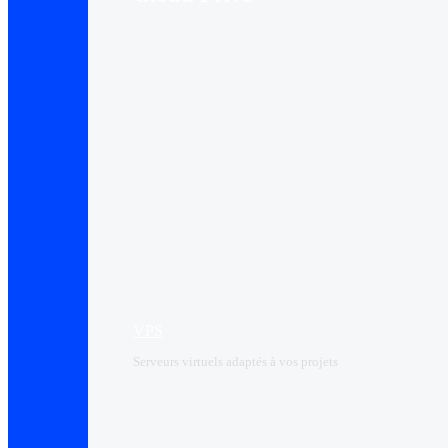
VPS
Serveurs virtuels adaptés à vos projets