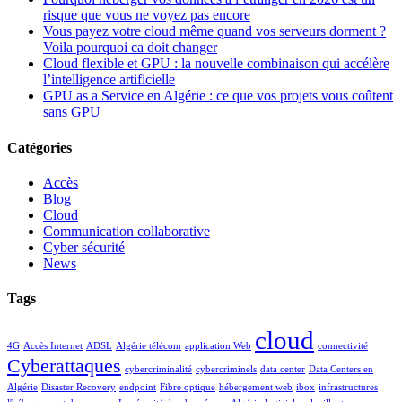
risque que vous ne voyez pas encore
Vous payez votre cloud même quand vos serveurs dorment ?
Voila pourquoi ca doit changer
Cloud flexible et GPU : la nouvelle combinaison qui accélère
l’intelligence artificielle
GPU as a Service en Algérie : ce que vos projets vous coûtent
sans GPU
Catégories
Accès
Blog
Cloud
Communication collaborative
Cyber sécurité
News
Tags
cloud
4G
Accès Internet
ADSL
Algérie télécom
application Web
connectivité
Cyberattaques
cybercriminalité
cybercriminels
data center
Data Centers en
Algérie
Disaster Recovery
endpoint
Fibre optique
hébergement web
ibox
infrastructures