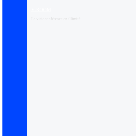
V-ROOM
La visioconférence en illimité