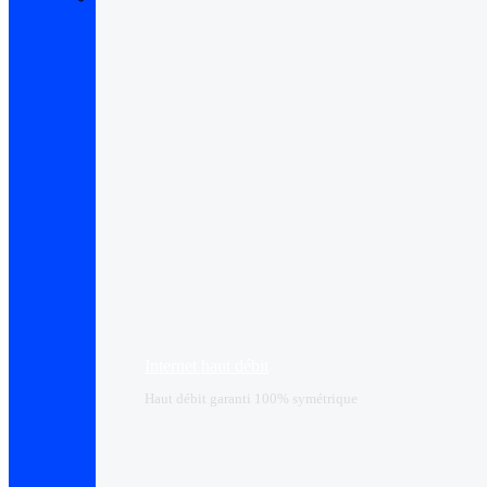
Internet haut débit
Haut débit garanti 100% symétrique