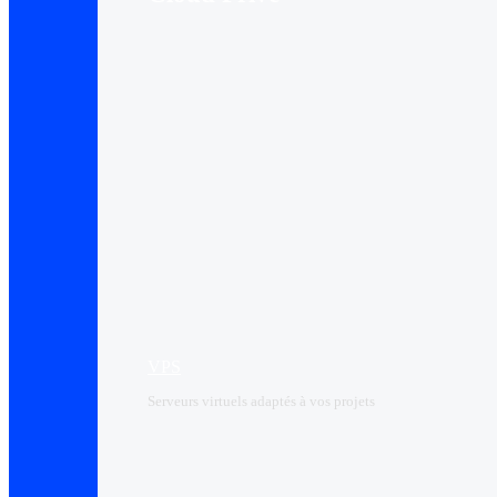
VPS
Serveurs virtuels adaptés à vos projets