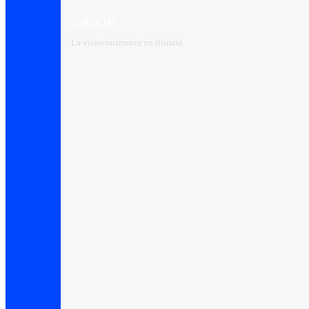
V-ROOM
La visioconférence en illimité