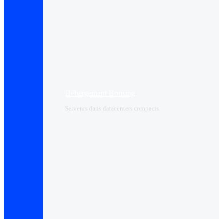
Hébergement Housing​
Serveurs dans datacenters compacts.