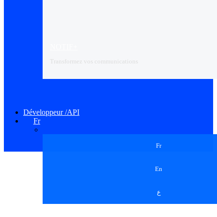
NOTIF+
Transformez vos communications
Développeur /API
Fr
Fr
En
ع