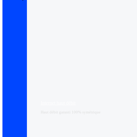
Internet haut débit
Haut débit garanti 100% symétrique