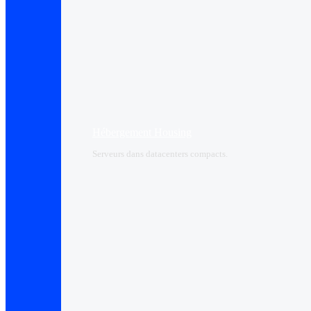
Hébergement Housing​
Serveurs dans datacenters compacts.