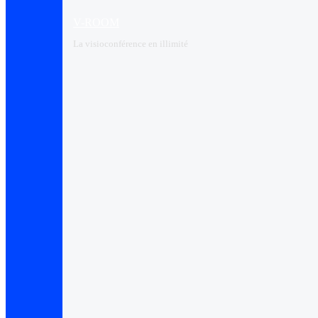
V-ROOM
La visioconférence en illimité