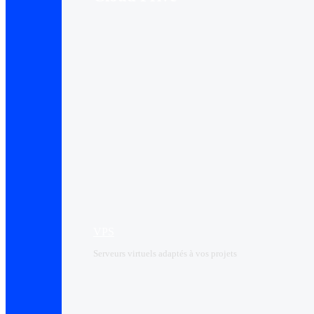
VPS
Serveurs virtuels adaptés à vos projets