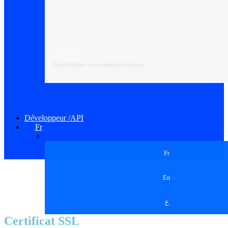
NOTIF+
Transformez vos communications
Développeur /API
Fr
Fr
En
ع
Certificat SSL