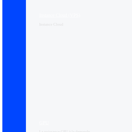
Instance Cloud (VPS)
Instance Cloud
GPU
La puissance GPU à la demande