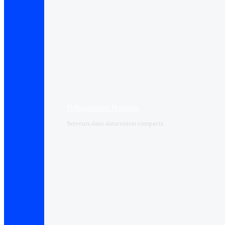
Hébergement Housing​
Serveurs dans datacenters compacts.