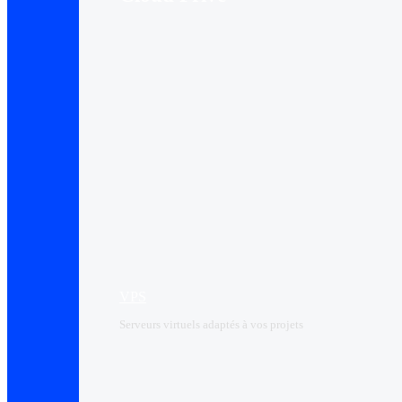
VPS
Serveurs virtuels adaptés à vos projets