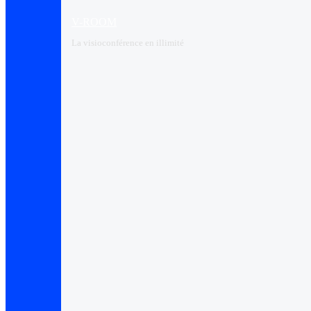
V-ROOM
La visioconférence en illimité