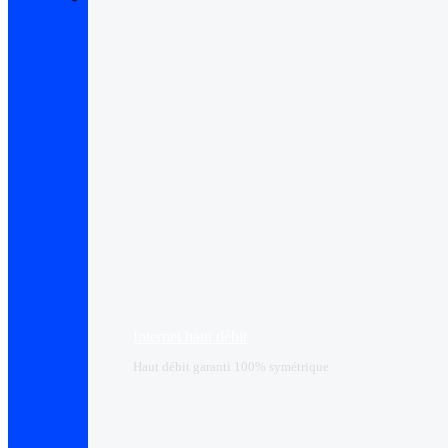
Internet haut débit
Haut débit garanti 100% symétrique