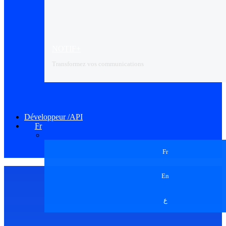
NOTIF+
Transformez vos communications
Développeur /API
Fr
Fr
En
ع