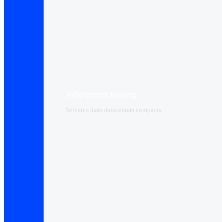
Hébergement Housing​
Serveurs dans datacenters compacts.