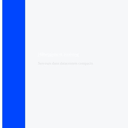
Hébergement Housing​
Serveurs dans datacenters compacts.