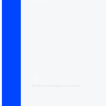
VPS
Serveurs virtuels adaptés à vos projets