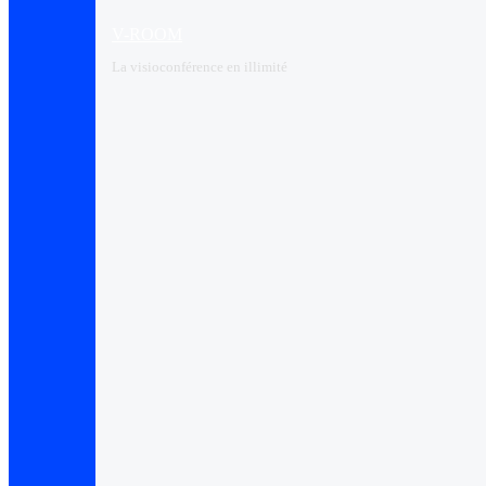
V-ROOM
La visioconférence en illimité