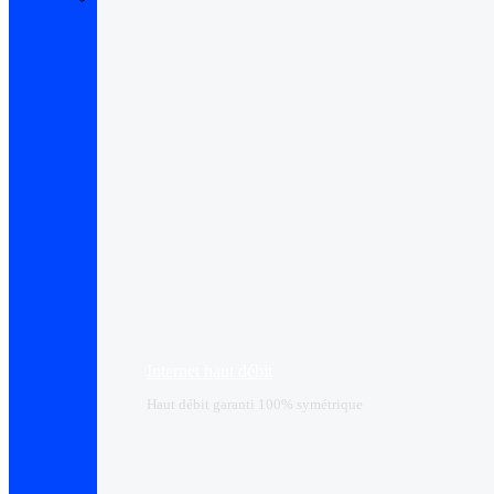
Internet haut débit
Haut débit garanti 100% symétrique