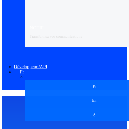
NOTIF+
Transformez vos communications
Développeur /API
Fr
Fr
En
ع