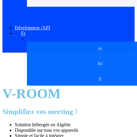
Développeur /API
Fr
Fr
En
ع
V-ROOM
Simplifiez vos meeting !
Solution hébergée en Algérie
Disponible sur tous vos appareils
Simple et facile à intégrer