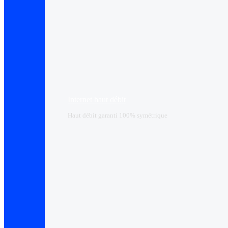
Internet haut débit
Haut débit garanti 100% symétrique