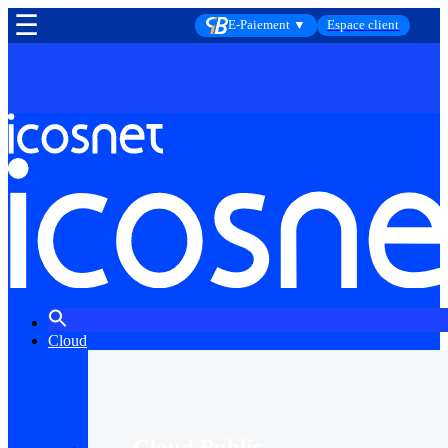
☰
E-Paiement ▼
Espace client
Cloud
Cloud Public