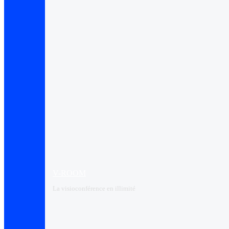
V-ROOM
La visioconférence en illimité