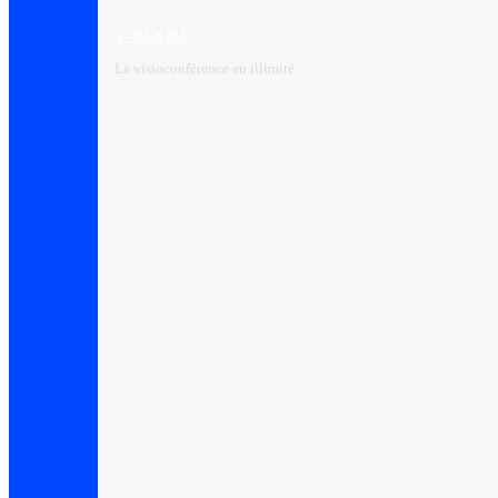
V-ROOM
La visioconférence en illimité