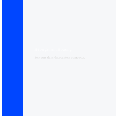
Hébergement Housing​
Serveurs dans datacenters compacts.