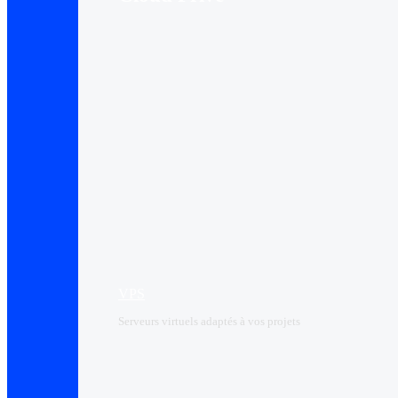
VPS
Serveurs virtuels adaptés à vos projets