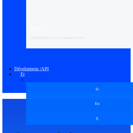
NOTIF+
Transformez vos communications
Développeur /API
Fr
Fr
En
ع