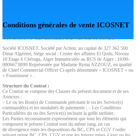
Conditions
générales de vente ICOSNET
CONDITIONS
GENERALES DE VENTE ICOSNET
Société ICOSNET, Société par Action, au capital de 327 362 500
Dinar Algérien, Siège social : Centre des affaires El Qods, Niveau
10 Etage 6 Chéraga, Alger Immatriculée au RCS de Alger : 16/00-
0006673B99 Représentée par Madame Ryma AZZOUZ, en qualité
de Chief Commercial Officer Ci-après dénommée « ICOSNET » ou
« Fournisseur » .
Structure du Contrat :
Ce Contrat se compose des Clauses du présent document et de ses
Annexes :
– Le ou les Bon(s) de Commande précisant le ou les Service(s)
commandé(s) et les modalités de paiements ; – Les Conditions
Particulières du ou des Service(s) incluant la grille tarifaire.
Les Parties reconnaissent expressément que tous les éléments qui
composent le présent Contrat sont du même rang, en cas
de divergence entre les dispositions du BC, CPS et CGV l’ordre
suivant prime BC, CPS, CGV et que les futures mises à jour ou les