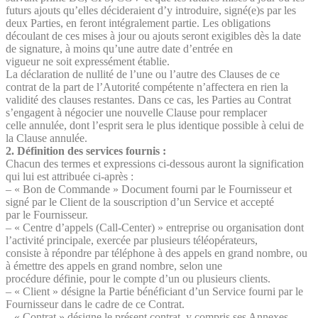
futurs ajouts qu’elles décideraient d’y introduire, signé(e)s par les
deux Parties, en feront intégralement partie. Les obligations
découlant de ces mises à jour ou ajouts seront exigibles dès la date
de signature, à moins qu’une autre date d’entrée en
vigueur ne soit expressément établie.
La déclaration de nullité de l’une ou l’autre des Clauses de ce
contrat de la part de l’Autorité compétente n’affectera en rien la
validité des clauses restantes. Dans ce cas, les Parties au Contrat
s’engagent à négocier une nouvelle Clause pour remplacer
celle annulée, dont l’esprit sera le plus identique possible à celui de
la Clause annulée.
2. Définition des services fournis :
Chacun des termes et expressions ci-dessous auront la signification
qui lui est attribuée ci-après :
– « Bon de Commande » Document fourni par le Fournisseur et
signé par le Client de la souscription d’un Service et accepté
par le Fournisseur.
– « Centre d’appels (Call-Center) » entreprise ou organisation dont
l’activité principale, exercée par plusieurs téléopérateurs,
consiste à répondre par téléphone à des appels en grand nombre, ou
à émettre des appels en grand nombre, selon une
procédure définie, pour le compte d’un ou plusieurs clients.
– « Client » désigne la Partie bénéficiant d’un Service fourni par le
Fournisseur dans le cadre de ce Contrat.
– « Contrat » désigne le présent contrat, y compris ses Annexes.