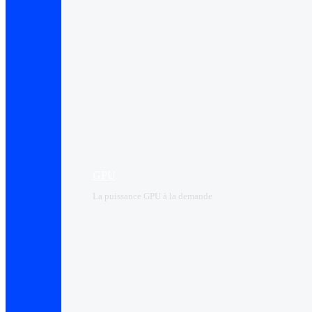
GPU
La puissance GPU à la demande