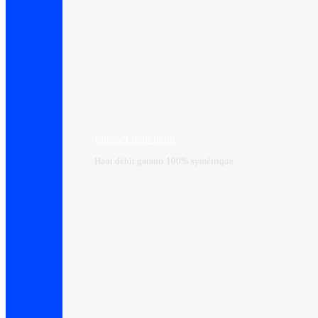
Internet haut débit
Haut débit garanti 100% symétrique