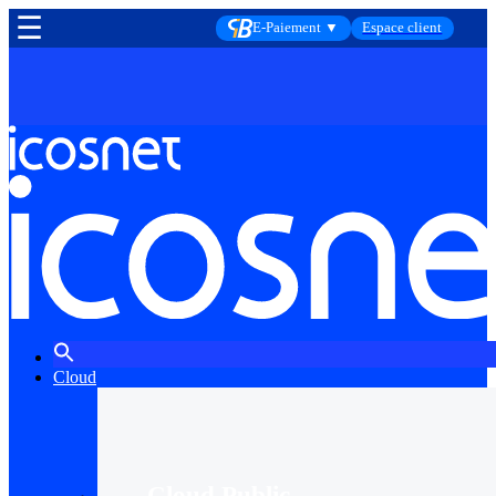
☰
E-Paiement ▼
Espace client
Cloud
Cloud Public