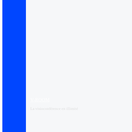
V-ROOM
La visioconférence en illimité