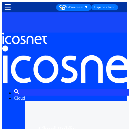
☰
E-Paiement ▼
Espace client
Cloud
Cloud Public