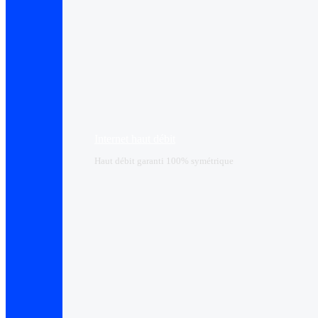
Internet haut débit
Haut débit garanti 100% symétrique