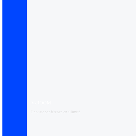
V-ROOM
La visioconférence en illimité