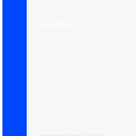
Cloud Privé
VPS
Serveurs virtuels adaptés à vos projets