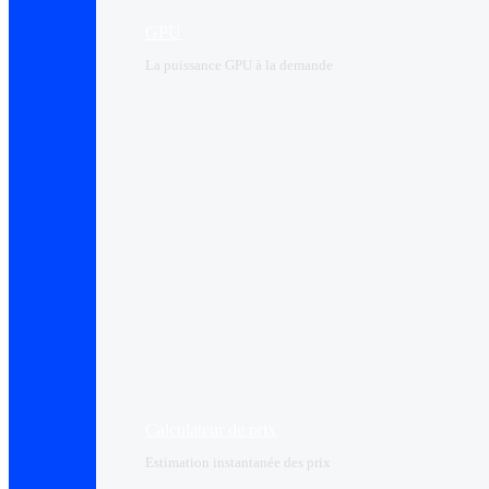
GPU
La puissance GPU à la demande
Calculateur de prix
Estimation instantanée des prix