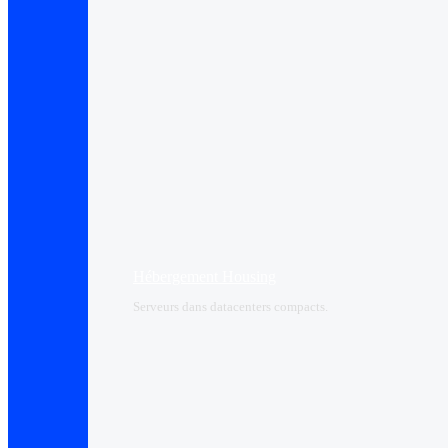
Hébergement Housing​
Serveurs dans datacenters compacts.