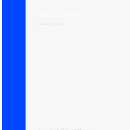
Instance Cloud (VPS)
Instance Cloud
GPU
La puissance GPU à la demande