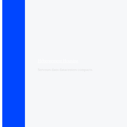
Hébergement Housing​
Serveurs dans datacenters compacts.