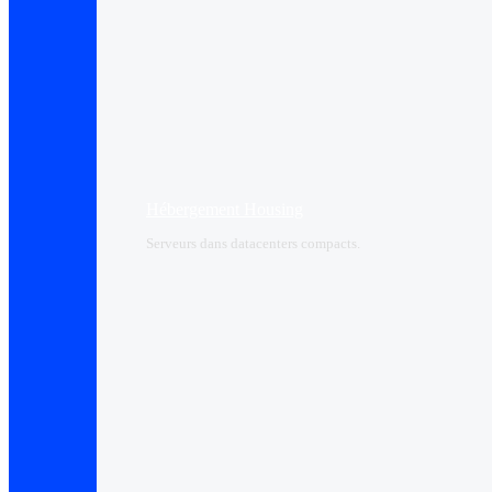
Hébergement Housing​
Serveurs dans datacenters compacts.