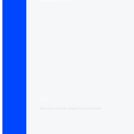
VPS
Serveurs virtuels adaptés à vos projets