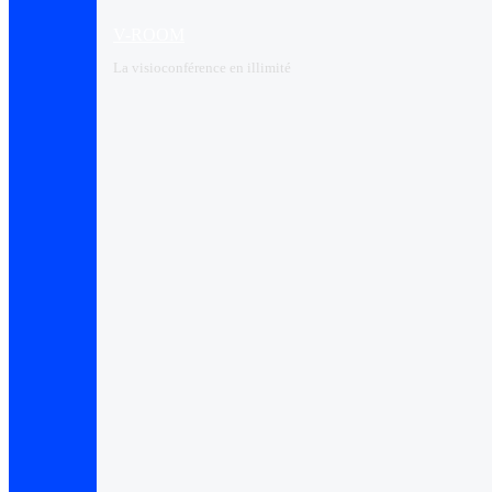
V-ROOM
La visioconférence en illimité