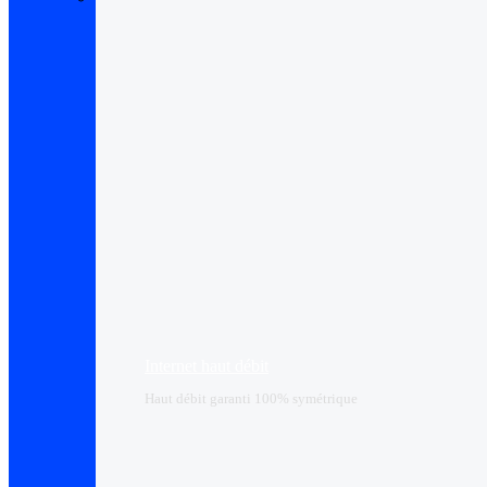
Internet haut débit
Haut débit garanti 100% symétrique