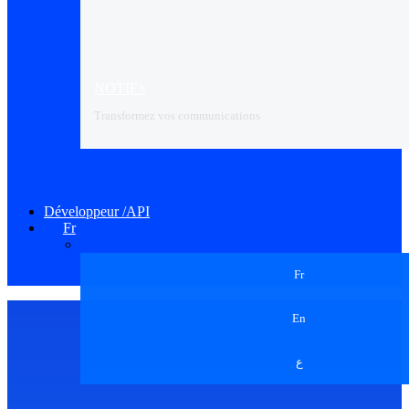
NOTIF+
Transformez vos communications
Développeur /API
Fr
Fr
En
ع