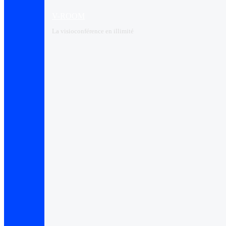
V-ROOM
La visioconférence en illimité