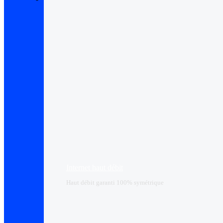
Internet haut débit
Haut débit garanti 100% symétrique