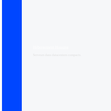
Hébergement Housing​
Serveurs dans datacenters compacts.