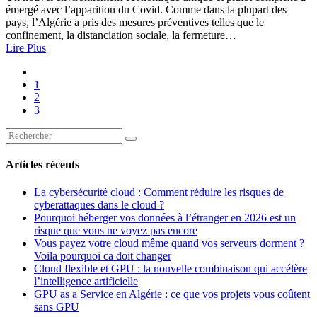
émergé avec l’apparition du Covid. Comme dans la plupart des
pays, l’Algérie a pris des mesures préventives telles que le
confinement, la distanciation sociale, la fermeture…
Lire Plus
1
2
3
Articles récents
La cybersécurité cloud : Comment réduire les risques de
cyberattaques dans le cloud ?
Pourquoi héberger vos données à l’étranger en 2026 est un
risque que vous ne voyez pas encore
Vous payez votre cloud même quand vos serveurs dorment ?
Voila pourquoi ca doit changer
Cloud flexible et GPU : la nouvelle combinaison qui accélère
l’intelligence artificielle
GPU as a Service en Algérie : ce que vos projets vous coûtent
sans GPU