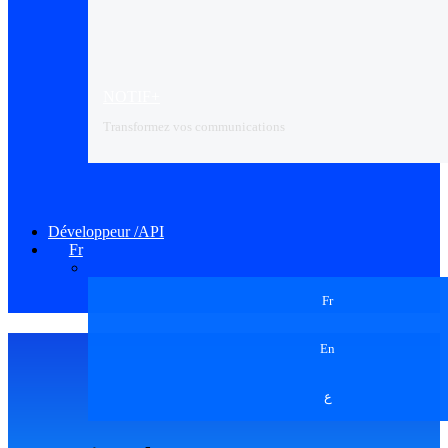
NOTIF+
Transformez vos communications
Développeur /API
Fr
Fr
En
ع