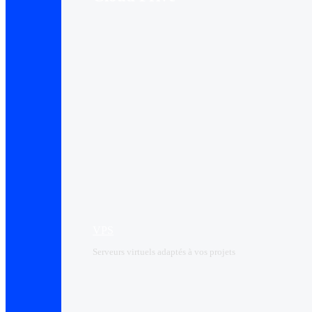
VPS
Serveurs virtuels adaptés à vos projets