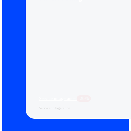
Service infogérance
-20%
Service infogérance