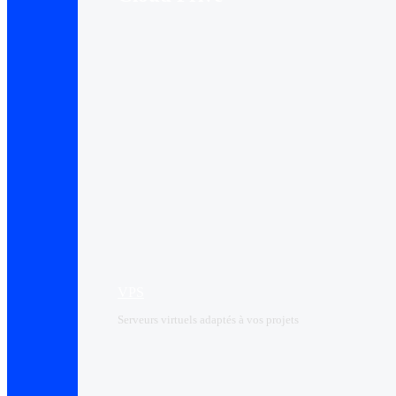
VPS
Serveurs virtuels adaptés à vos projets