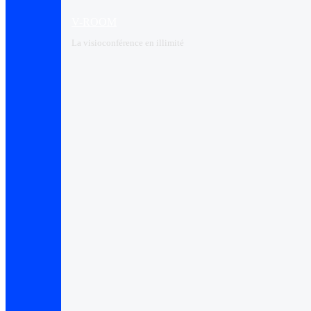
V-ROOM
La visioconférence en illimité