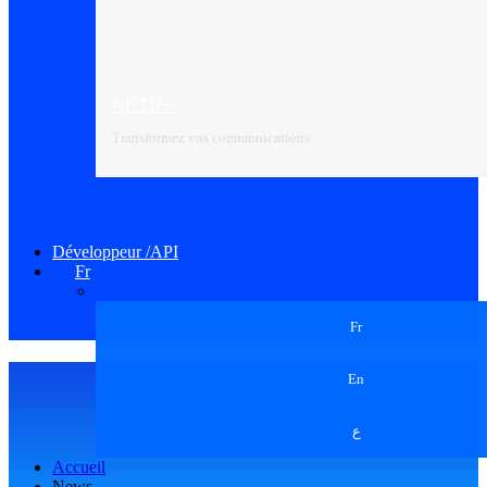
NOTIF+
Transformez vos communications
Développeur /API
Fr
Fr
En
ع
Accueil
News