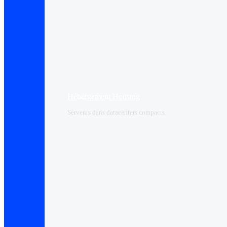
Hébergement Housing​
Serveurs dans datacenters compacts.