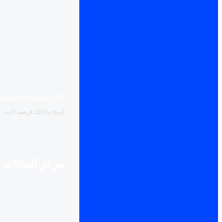
VPS النسخ الاحتياطي
امنح بياناتك فرصة ثانية
مركز البيانات