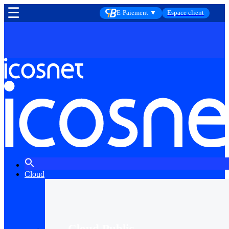
☰
E-Paiement ▼
Espace client
Cloud
Cloud Public