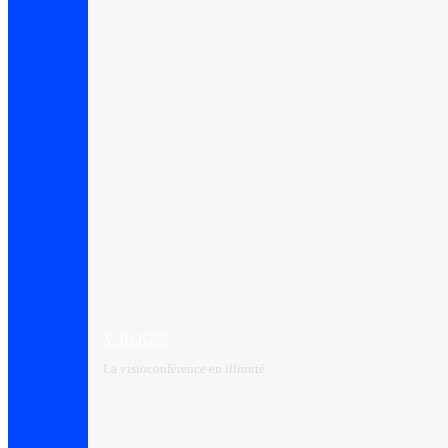
V-ROOM
La visioconférence en illimité