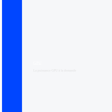
GPU
La puissance GPU à la demande