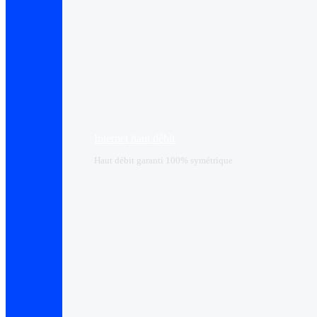
Internet haut débit
Haut débit garanti 100% symétrique