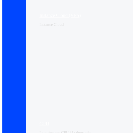
Instance Cloud (VPS)
Instance Cloud
GPU
La puissance GPU à la demande