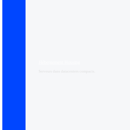
Hébergement Housing​
Serveurs dans datacenters compacts.