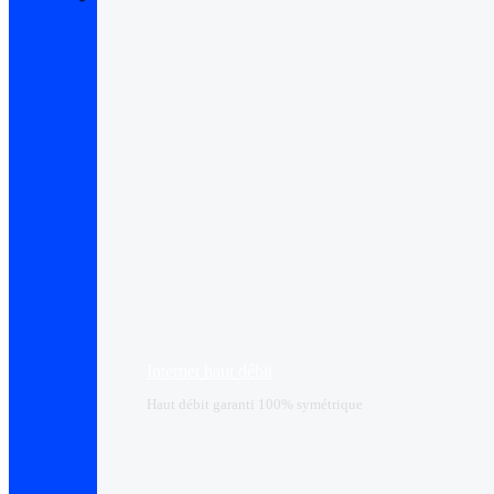
Internet haut débit
Haut débit garanti 100% symétrique