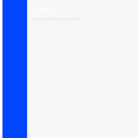
V-ROOM
La visioconférence en illimité