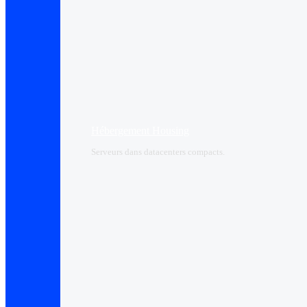
Hébergement Housing​
Serveurs dans datacenters compacts.