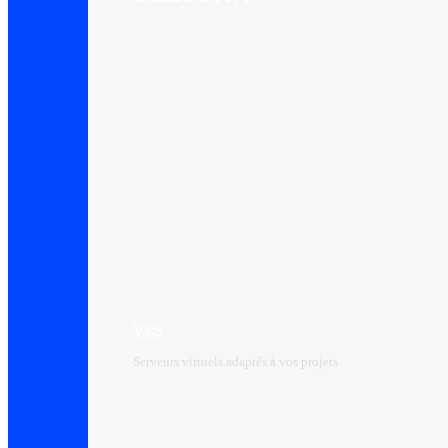
VPS
Serveurs virtuels adaptés à vos projets