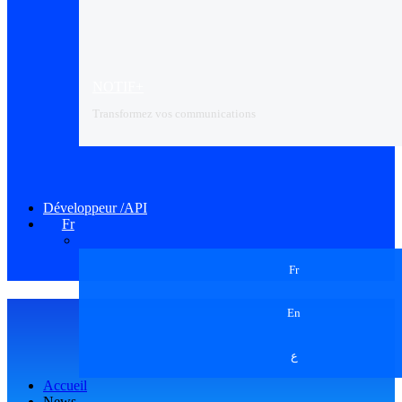
NOTIF+
Transformez vos communications
Développeur /API
Fr
Fr
En
ع
Accueil
News