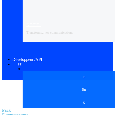
NOTIF+
Transformez vos communications
Développeur /API
Fr
Fr
En
ع
Pack
E-commerçant