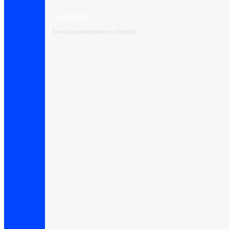
V-ROOM
La visioconférence en illimité