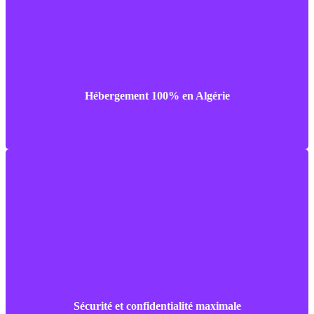
Vos données sont hébergées au sein de nos Datacenters
situés à Alger et Oran.
Hébergement 100% en Algérie
Nos plans d’hébergement sont conformes aux normes en
termes de sécurité et de fiabilité : anti spam, anti virus, anti
ddos.
Sécurité et confidentialité maximale