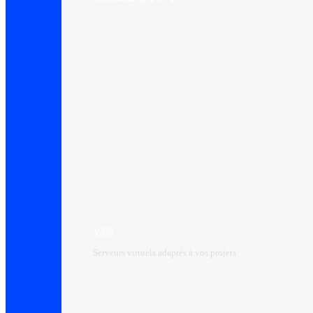
VPS
Serveurs virtuels adaptés à vos projets