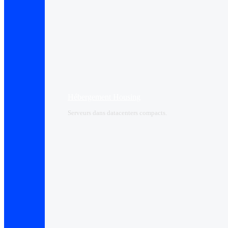
Hébergement Housing​
Serveurs dans datacenters compacts.