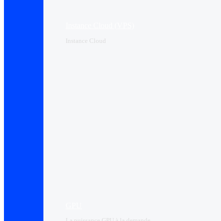
Instance Cloud (VPS)
Instance Cloud
GPU
La puissance GPU à la demande