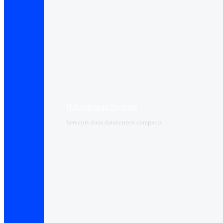
Hébergement Housing​
Serveurs dans datacenters compacts.