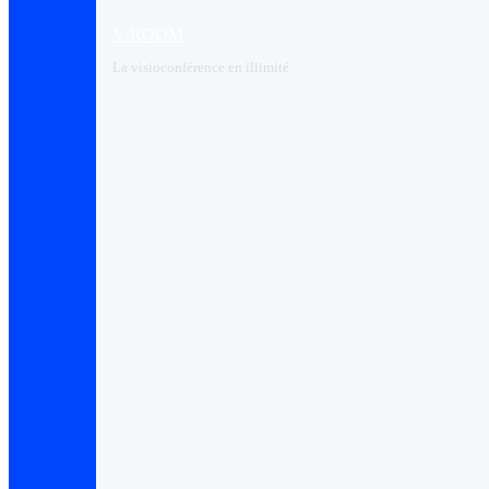
V-ROOM
La visioconférence en illimité