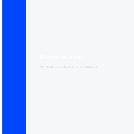
Hébergement Housing​
Serveurs dans datacenters compacts.