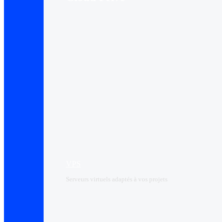
VPS
Serveurs virtuels adaptés à vos projets