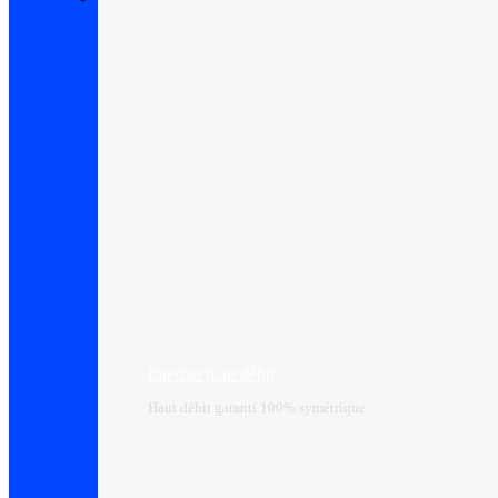
Internet haut débit
Haut débit garanti 100% symétrique