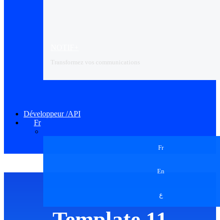
NOTIF+
Transformez vos communications
Développeur /API
Fr
Fr
En
ع
Template 11