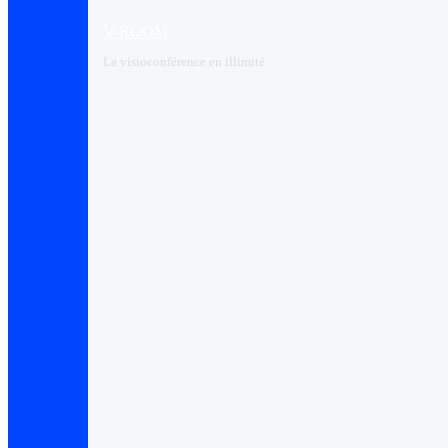
V-ROOM
La visioconférence en illimité