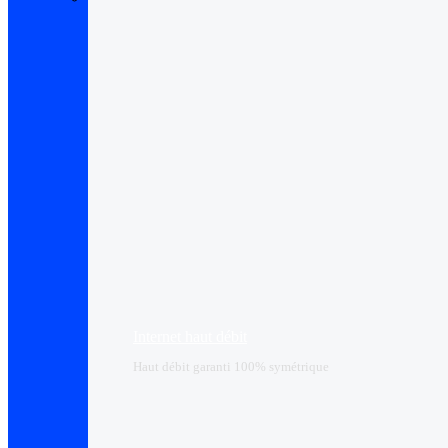
Internet haut débit
Haut débit garanti 100% symétrique