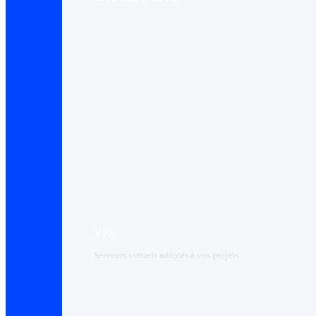
VPS
Serveurs virtuels adaptés à vos projets