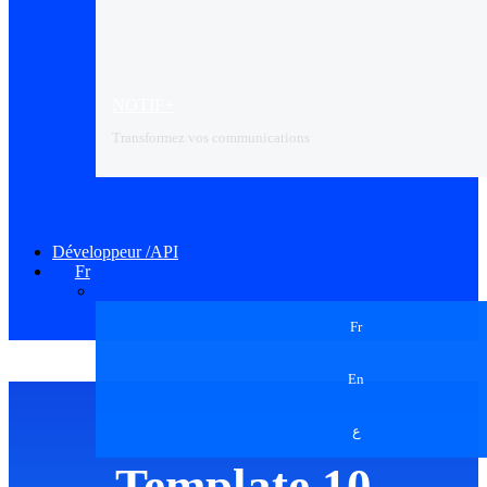
NOTIF+
Transformez vos communications
Développeur /API
Fr
Fr
En
ع
Template 10