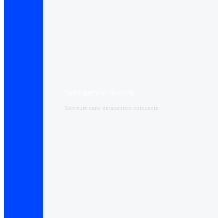
Hébergement Housing​
Serveurs dans datacenters compacts.