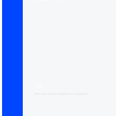
VPS
Serveurs virtuels adaptés à vos projets