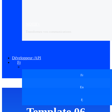
NOTIF+
Transformez vos communications
Développeur /API
Fr
Fr
En
ع
Template 06