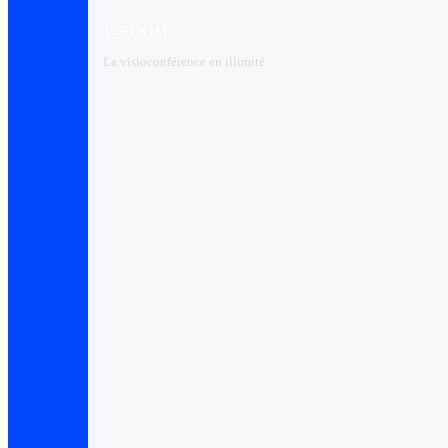
V-ROOM
La visioconférence en illimité