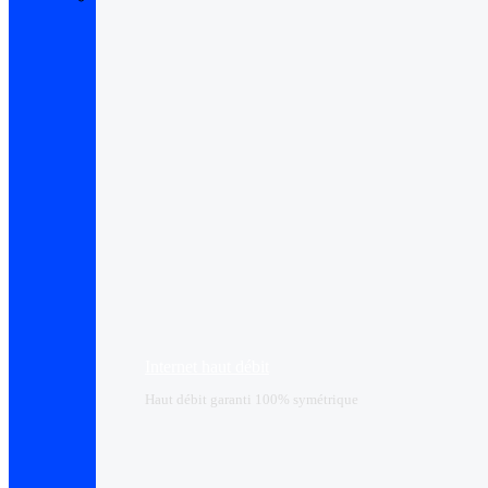
Internet haut débit
Haut débit garanti 100% symétrique