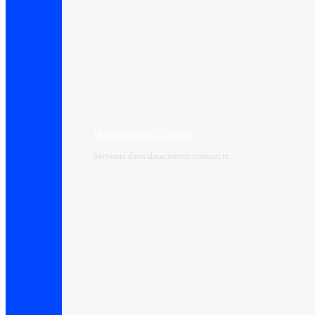
Hébergement Housing​
Serveurs dans datacenters compacts.