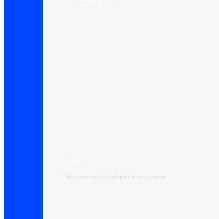
VPS
Serveurs virtuels adaptés à vos projets