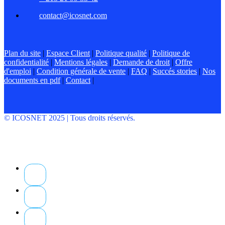
contact@icosnet.com
Plan du site
|
Espace Client
|
Politique qualité
|
Politique de
confidentialité
|
Mentions légales
|
Demande de droit
|
Offre
d'emploi
|
Condition générale de vente
|
FAQ
|
Succés stories
|
Nos
documents en pdf
|
Contact
|
© ICOSNET 2025 | Tous droits réservés.