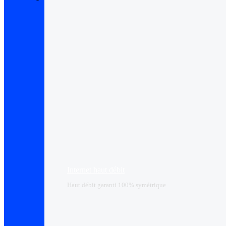
Internet haut débit
Haut débit garanti 100% symétrique