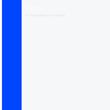
V-ROOM
La visioconférence en illimité