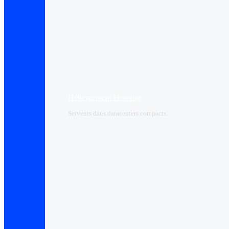
Hébergement Housing​
Serveurs dans datacenters compacts.