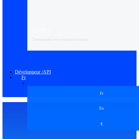
NOTIF+
Transformez vos communications
Développeur /API
Fr
Fr
En
ع