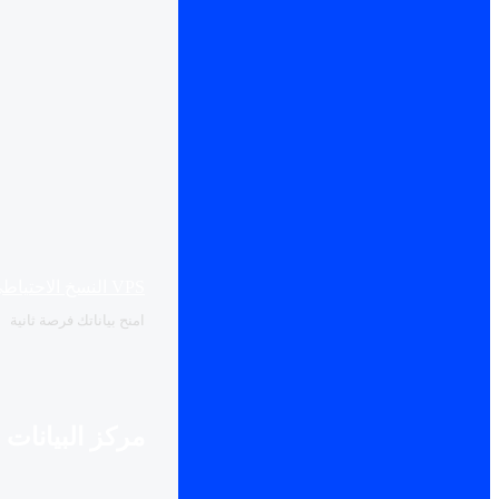
VPS النسخ الاحتياطي
امنح بياناتك فرصة ثانية
مركز البيانات