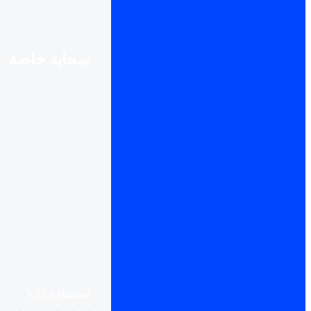
سحابة خاصة
استضافة VPS